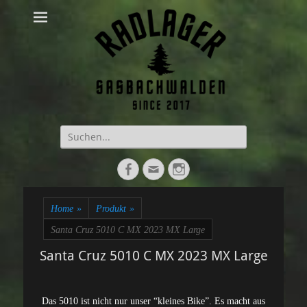
Suche
nach:
Facebook
E-
Instagram
Mail
Home
»
Produkt
»
Santa Cruz 5010 C MX 2023 MX Large
Santa Cruz 5010 C MX 2023 MX Large
Das 5010 ist nicht nur unser “kleines Bike”. Es macht aus