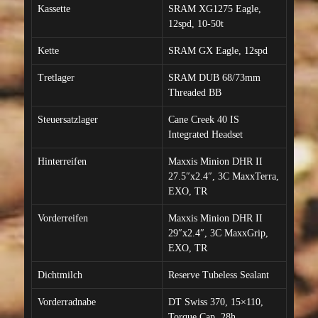
Kassette
SRAM XG1275 Eagle,
12spd, 10-50t
Kette
SRAM GX Eagle, 12spd
Tretlager
SRAM DUB 68/73mm
Threaded BB
Steuersatzlager
Cane Creek 40 IS
Integrated Headset
Hinterreifen
Maxxis Minion DHR II
27.5″x2.4″, 3C MaxxTerra,
EXO, TR
Vorderreifen
Maxxis Minion DHR II
29″x2.4″, 3C MaxxGrip,
EXO, TR
Dichtmilch
Reserve Tubeless Sealant
Vorderradnabe
DT Swiss 370, 15×110,
Torque Cap, 28h