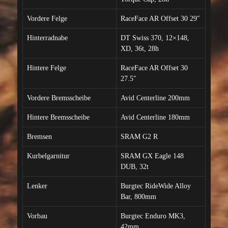
Vordere Felge
RaceFace AR Offset 30 29″
Hinterradnabe
DT Swiss 370, 12×148,
XD, 36t, 28h
Hintere Felge
RaceFace AR Offset 30
27.5″
Vordere Bremsscheibe
Avid Centerline 200mm
Hintere Bremsscheibe
Avid Centerline 180mm
Bremsen
SRAM G2 R
Kurbelgarnitur
SRAM GX Eagle 148
DUB, 32t
Lenker
Burgtec RideWide Alloy
Bar, 800mm
Vorbau
Burgtec Enduro MK3,
42mm