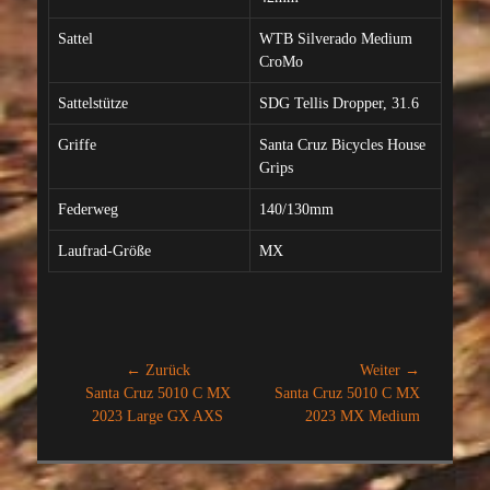
Sattel
WTB Silverado Medium
CroMo
Sattelstütze
SDG Tellis Dropper, 31.6
Griffe
Santa Cruz Bicycles House
Grips
Federweg
140/130mm
Laufrad-Größe
MX
Beitragsnavigation
← Zurück
Weiter →
Vorheriger
Nächster
Santa Cruz 5010 C MX
Santa Cruz 5010 C MX
Beitrag:
Beitrag:
2023 Large GX AXS
2023 MX Medium