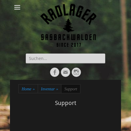
Suche
nach:
Facebook
E-
Instagram
Mail
Home
»
Inventar
»
Support
Support